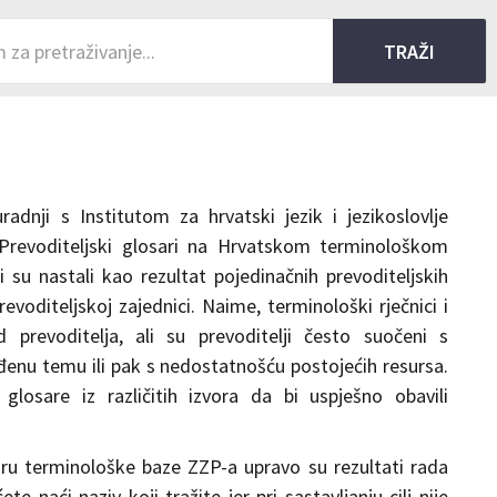
adnji s Institutom za hrvatski jezik i jezikoslovlje
„Prevoditeljski glosari na Hrvatskom terminološkom
ji su nastali kao rezultat pojedinačnih prevoditeljskih
revoditeljskoj zajednici. Naime, terminološki rječnici i
 prevoditelja, ali su prevoditelji često suočeni s
enu temu ili pak s nedostatnošću postojećih resursa.
glosare iz različitih izvora da bi uspješno obavili
iru terminološke baze ZZP-a upravo su rezultati rada
 naći naziv koji tražite jer pri sastavljanju cilj nije