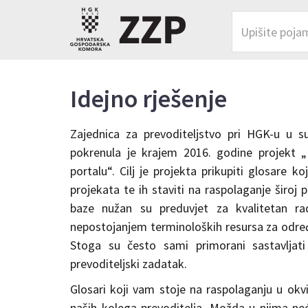
Idejno rješenje
Zajednica za prevoditeljstvo pri HGK-u u sur
pokrenula je krajem 2016. godine projekt 
portalu“. Cilj je projekta prikupiti glosare ko
projekata te ih staviti na raspolaganje široj p
baze nužan su preduvjet za kvalitetan rad
nepostojanjem terminoloških resursa za određ
Stoga su često sami primorani sastavljati 
prevoditeljski zadatak.
Glosari koji vam stoje na raspolaganju u okv
naših kolega prevoditelja. Možda u njima nećete