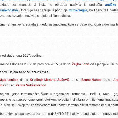
 zaklade za znanost. U tijeku je obradba nazivlja iz područja
antičke 
čunovodstva
. Obrađuje se i nazivlje iz područja
muzikologije
, što financira Hrvats
znanost uz vojno nazivlje sudjeluje i fitomedicina.
čna i znanstvena suradnja među ustanovama koje se bave različitim vidovima t
na od studenoga 2017. godine.
trune od listopada 2009. do prosinca 2015., a dr. sc.
Željko Jozić
od siječnja 2016. d
anovi Odjela za opće jezikoslovlje:
Maja Lončar
, dr. sc.
Krešimir Međeral-Sučević
, dr. sc.
Bruno Nahod
, dr. sc.
An
ica
i dr. sc.
Perina Vukša Nahod
đanjem Ljetne terminološke škole u organizaciji Termneta u Beču ili Kölnu, g
ager
), te na naprednome terminološkom kolegiju Instituta za primijenjenu lingvisti
gije, a svi se u svojemu znanstvenom radu bave i terminološkim temama (vidi u pod
ora Hrvatskoga zavoda za norme (HZN/TO 37) i aktivno sudjeluju u njegovu radu 