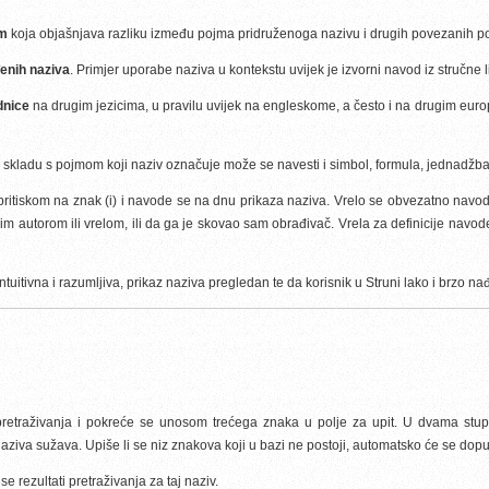
om
koja objašnjava razliku između pojma pridruženoga nazivu i drugih povezanih p
enih naziva
. Primjer uporabe naziva u kontekstu uvijek je izvorni navod iz stručne l
dnice
na drugim jezicima, u pravilu uvijek na engleskome, a često i na drugim eur
 u skladu s pojmom koji naziv označuje može se navesti i simbol, formula, jednadžba,
se pritiskom na znak (i) i navode se na dnu prikaza naziva. Vrelo se obvezatno navo
im autorom ili vrelom, ili da ga je skovao sam obrađivač. Vrela za definicije navode
tuitivna i razumljiva, prikaz naziva pregledan te da korisnik u Struni lako i brzo nađ
etraživanja i pokreće se unosom trećega znaka u polje za upit. U dvama stupci
va sužava. Upiše li se niz znakova koji u bazi ne postoji, automatsko će se dopunj
e rezultati pretraživanja za taj naziv.