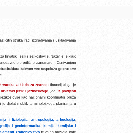
azličitih struka radi izgrađivanja i usklađivanja
hrvatski jezik i jezikoslovlje. Nazivlje je ključ
 donedavno bio prilično zanemaren. Osnivanjem
nfrastruktura kakvom već raspolažu gotovo sve
e.
Hrvatska zaklada za znanost
financijski ga je
 hrvatski jezik i jezikoslovlje
(vidi
Iz povijesti
i jezikoslovlje kao nacionalni koordinator pruža
 je djelatni oblik terminološkoga planiranja u
ija i fiziologija
,
antropologija,
arheologija
,
grafija i geoinformatika
,
kemija
,
kemijsko i
 elementi
,
zrakoplovstvo
te vojno nazivlje, koje