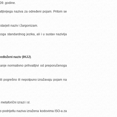
09. godine.
tljivijega naziva za određeni pojam. Pritom se
tarjeli naziv i žargonizam.
tskoga standardnog jezika, ali i u sustav nazivlja
redloženi naziv (IHJJ)
.
manje normativno prihvatljivi od preporučenoga
i ili pogrešno ili nepotpuno izražavaju pojam na
taforični izrazi i sl.
a o podrijetlu naziva izražena kodovima ISO-a za