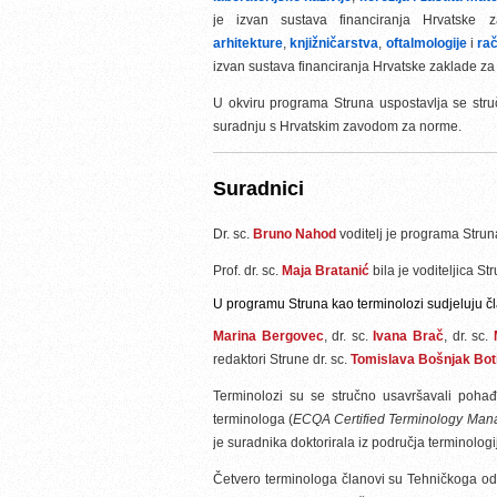
je izvan sustava financiranja Hrvatske
arhitekture
,
knjižničarstva
,
oftalmologije
i
ra
izvan sustava financiranja Hrvatske zaklade za 
U okviru programa Struna uspostavlja se stru
suradnju s Hrvatskim zavodom za norme.
Suradnici
Dr. sc.
Bruno Nahod
voditelj je programa Stru
Prof. dr. sc.
Maja Bratanić
bila je voditeljica S
U programu Struna kao terminolozi sudjeluju čl
Marina Bergovec
, dr. sc.
Ivana Brač
, dr. sc.
redaktori Strune dr. sc.
Tomislava Bošnjak Bot
Terminolozi su se stručno usavršavali poha
terminologa (
ECQA Certified Terminology Man
je suradnika doktorirala iz područja terminolo
Četvero terminologa članovi su Tehničkoga odb