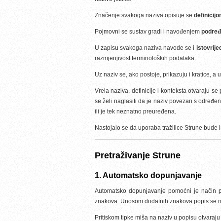
Značenje svakoga naziva opisuje se
definicij
Pojmovni se sustav gradi i navođenjem
podređ
U zapisu svakoga naziva navode se i
istovrije
razmjenjivost terminoloških podataka.
Uz naziv se, ako postoje, prikazuju i kratice, a
Vrela naziva, definicije i konteksta otvaraju 
se želi naglasiti da je naziv povezan s određen
ili je tek neznatno preuređena.
Nastojalo se da uporaba tražilice Strune bude in
Pretraživanje Strune
1. Automatsko dopunjavanje
Automatsko dopunjavanje pomoćni je način pr
znakova. Unosom dodatnih znakova popis se nazi
Pritiskom tipke miša na naziv u popisu otvaraju s