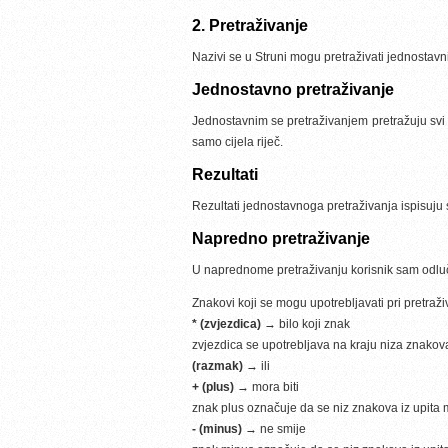
2. Pretraživanje
Nazivi se u Struni mogu pretraživati jednostav
Jednostavno pretraživanje
Jednostavnim se pretraživanjem pretražuju svi n
samo cijela riječ.
Rezultati
Rezultati jednostavnoga pretraživanja ispisuju 
Napredno pretraživanje
U naprednome pretraživanju korisnik sam odluču
Znakovi koji se mogu upotrebljavati pri pretraži
* (zvjezdica)
→ bilo koji znak
zvjezdica se upotrebljava na kraju niza znakova
(razmak)
→ ili
+ (plus)
→ mora biti
znak plus označuje da se niz znakova iz upita m
- (minus)
→ ne smije