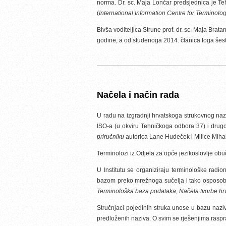
norma. Dr. sc. Maja Lončar predsjednica je Teh
(
International Information Centre for Terminolo
Bivša voditeljica Strune prof. dr. sc. Maja Br
godine, a od studenoga 2014. članica toga šesto
Načela i način rada
U radu na izgradnji hrvatskoga strukovnog naz
ISO-a (u okviru Tehničkoga odbora 37) i drugoj
priručniku
autorica Lane Hudeček i Milice Miha
Terminolozi iz Odjela za opće jezikoslovlje obuč
U Institutu se organiziraju terminološke radio
bazom preko mrežnoga sučelja i tako osposobl
Terminološka baza podataka, Načela tvorbe hr
Stručnjaci pojedinih struka unose u bazu nazive 
predloženih naziva. O svim se rješenjima raspr