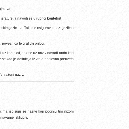
ojmova.
iterature, a navodi se u rubrici
kontekst
.
opskim jezicima. Tako se osigurava međujezična
 poveznica te grafički prilog.
di uz kontekst, dok se uz naziv navodi onda kad
 se kad je definicija iz vrela doslovno preuzeta
e traženi naziv.
ma ispisuju se nazivi koji počinju tim nizom
avanje isključiti.