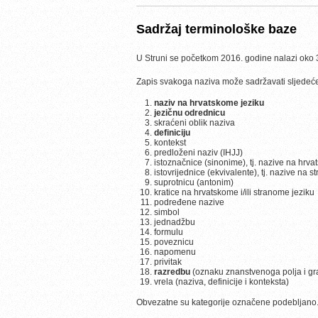
Sadržaj terminološke baze
U Struni se početkom 2016. godine nalazi oko 3
Zapis svakoga naziva može sadržavati sljedeć
naziv na hrvatskome jeziku
jezičnu odrednicu
skraćeni oblik naziva
definiciju
kontekst
predloženi naziv (IHJJ)
istoznačnice (sinonime), tj. nazive na hrv
istovrijednice (ekvivalente), tj. nazive na s
suprotnicu (antonim)
kratice na hrvatskome i/ili stranome jeziku
podređene nazive
simbol
jednadžbu
formulu
poveznicu
napomenu
privitak
razredbu
(oznaku znanstvenoga polja i gra
vrela (naziva, definicije i konteksta)
Obvezatne su kategorije označene podebljano