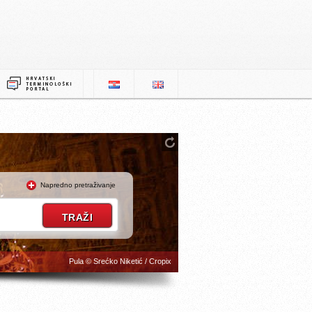
Napredno pretraživanje
Pula © Srećko Niketić / Cropix