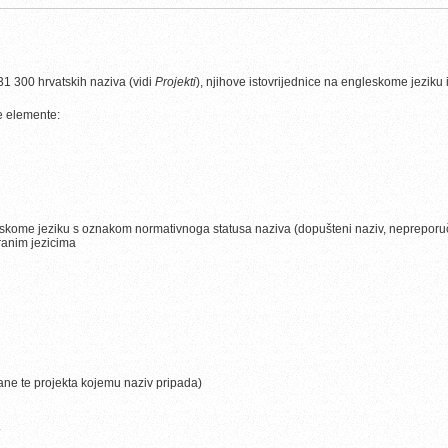
1 300 hrvatskih naziva (vidi
Projekti
), njihove istovrijednice na engleskome jeziku
e elemente:
atskome jeziku s oznakom normativnoga statusa naziva (dopušteni naziv, nepreporuče
tranim jezicima
ne te projekta kojemu naziv pripada)
.