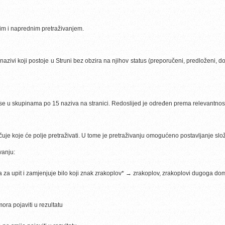
nim i naprednim pretraživanjem.
azivi koji postoje u Struni bez obzira na njihov status (preporučeni, predloženi, do
se u skupinama po 15 naziva na stranici. Redoslijed je određen prema relevantnosti r
je koje će polje pretraživati. U tome je pretraživanju omogućeno postavljanje sl
vanju:
 za upit i zamjenjuje bilo koji znak zrakoplov* → zrakoplov, zrakoplovi dugoga dom
ora pojaviti u rezultatu