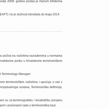
slovlje 2009. godine postao je članom Infoterma
(EAFT) i tu je dužnost obnašala do kraja 2014.
 koja počiva na načelima razrađenima u normama
 hrvatskome jeziku u
Hrvatskome terminološkom
d Terminology Manager
.
eljnim terminološkim načelima i upućuju u rad s
onceptualnoga sustava, Terminološka definicija,
eni su za terminografsku i kroatističku provjeru
jom i praćenjem rada u terminološkoj bazi.