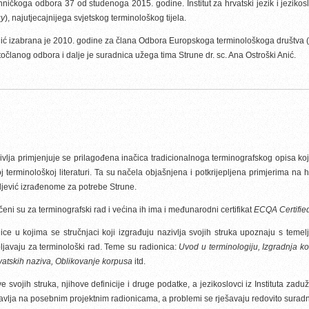
ničkoga odbora 37 od studenoga 2015. godine. Institut za hrvatski jezik i jeziko
gy
), najutjecajnijega svjetskog terminološkog tijela.
atanić izabrana je 2010. godine za člana Odbora Europskoga terminološkoga društva 
članog odbora i dalje je suradnica užega tima Strune dr. sc. Ana Ostroški Anić.
ivlja primjenjuje se prilagođena inačica tradicionalnoga terminografskog opisa
 terminološkoj literaturi. Ta su načela objašnjena i potkrijepljena primjerima na
ljević izrađenome za potrebe Strune.
eni su za terminografski rad i većina ih ima i međunarodni certifikat
ECQA Certifie
nice u kojima se stručnjaci koji izgrađuju nazivlja svojih struka upoznaju s tem
javaju za terminološki rad. Teme su radionica:
Uvod u terminologiju, Izgradnja k
vatskih naziva, Oblikovanje korpusa
itd.
svojih struka, njihove definicije i druge podatke, a jezikoslovci iz Instituta zaduž
avlja na posebnim projektnim radionicama, a problemi se rješavaju redovito suradn