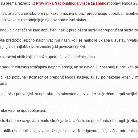
 su prema razredbi iz
Pravilnika Nacionalnoga vijeća za znanost
objavljenoga 20
a, što znači da se izborom i prikazom naziva u bazi preporučuje uporaba najprihva
m, no svakomu se pridjeljuje njegov normativni status.
ogu biti označene kao: dopušteni naziv, predloženi naziv, nepreporučeni naziv, zas
vlje predložiti jezično najprihvatljiviji naziv koji se najbolje uklapa u sustav hrva
od kojega se najlakše tvore značenjski povezani nazivi.
 skraćeni oblik koji se može upotrebljavati u definicijama.
po sudu institutskih stručnjaka najprimjereniji, on se navodi u posebnoj rubrici kao
p
uci kao potpune istoznačnice preporučenoga naziva, ali su po nekome kriteriju 
ijama.
koji nisu prihvatljivi za uporabu u strukovnome jeziku jer su jezično neprihvatljiv
truke više ne upotrebljavaju.
neslužbenome razgovoru među stručnjacima, a često su posuđenice iz drugih jezika, me
ome obliku istaknuti su kurzivom. Uz njih se navodi i odgovarajuća jezična odrednic