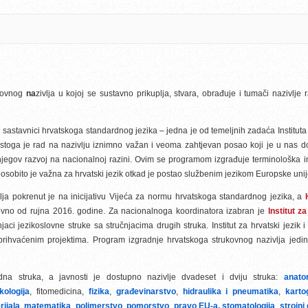
kovnog
na
zivlja u kojoj se sustavno prikuplja, stvara, obrađuje i tumači nazivlje r
astavnici hrvatskoga standardnog jezika – jedna je od temeljnih zadaća Instituta za 
stoga je rad na nazivlju iznimno važan i veoma zahtjevan posao koji je u nas
njegov razvoj na nacionalnoj razini. Ovim se programom izgrađuje terminološka i
 osobito je važna za hrvatski jezik otkad je postao službenim jezikom Europske unij
lja pokrenut je na inicijativu Vijeća za normu hrvatskoga standardnog jezika, a
vno od rujna 2016. godine. Za nacionalnoga koordinatora izabran je
Institut za
aci jezikoslovne struke sa stručnjacima drugih struka. Institut za hrvatski jezik 
 prihvaćenim projektima. Program izgradnje hrvatskoga strukovnog nazivlja jedini
dna struka, a javnosti je dostupno nazivlje dvadeset i dviju struka:
anatom
kologija
, fitomedicina,
fizika
,
građevinarstvo
,
hidraulika i pneumatika
,
karto
rijala
,
matematika
,
polimerstvo
,
pomorstvo
,
pravo EU-a,
stomatologija
,
strojni