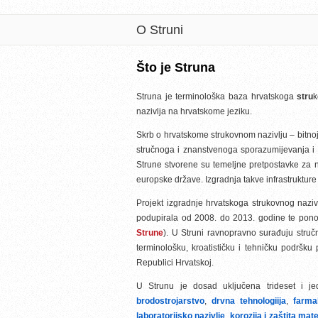
O Struni
Što je Struna
Struna je terminološka baza hrvatskoga
stru
nazivlja na hrvatskome jeziku.
Skrb o hrvatskome strukovnom nazivlju – bitnoj s
stručnoga i znanstvenoga sporazumijevanja i 
Strune stvorene su temeljne pretpostavke za 
europske države. Izgradnja takve infrastrukture
Projekt izgradnje hrvatskoga strukovnog naziv
podupirala od 2008. do 2013. godine te pono
Strune
). U Struni ravnopravno surađuju stručnj
terminološku, kroatističku i tehničku podršku
Republici Hrvatskoj.
U Strunu je dosad uključena trideset i je
brodostrojarstvo
,
drvna tehnologiija
,
farma
laboratorijsko nazivlje
,
korozija i zaštita mate