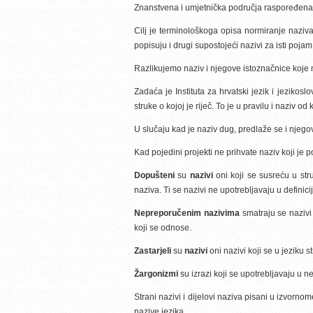
Znanstvena i umjetnička područja raspoređena
Cilj je terminološkoga opisa normiranje naziv
popisuju i drugi supostojeći nazivi za isti poja
Razlikujemo naziv i njegove istoznačnice koje m
Zadaća je Instituta za hrvatski jezik i jezikoslo
struke o kojoj je riječ. To je u pravilu i naziv 
U slučaju kad je naziv dug, predlaže se i njegov
Kad pojedini projekti ne prihvate naziv koji je 
Dopušteni
su
nazivi
oni koji se susreću u str
naziva. Ti se nazivi ne upotrebljavaju u definic
Nepreporučenim nazivima
smatraju se nazivi 
koji se odnose.
Zastarjeli
su
nazivi
oni nazivi koji se u jeziku s
Žargonizmi
su izrazi koji se upotrebljavaju u 
Strani nazivi i dijelovi naziva pisani u izvorn
nazive jezika.