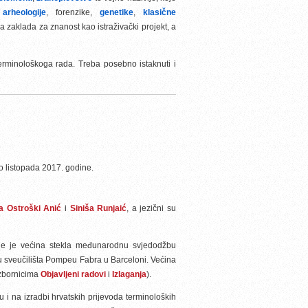
arheologije
, forenzike,
genetike
,
klasične
ka zaklada za znanost kao istraživački projekt, a
erminološkoga rada. Treba posebno istaknuti i
o listopada 2017. godine.
a Ostroški Anić
i
Siniša Runjaić
, a jezični su
dje je većina stekla međunarodnu svjedodžbu
ku sveučilišta Pompeu Fabra u Barceloni. Većina
izbornicima
Objavljeni radovi
i
Izlaganja
).
i na izradbi hrvatskih prijevoda terminoloških