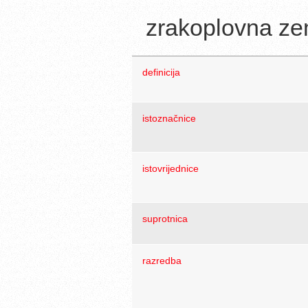
zrakoplovna ze
definicija
istoznačnice
istovrijednice
suprotnica
razredba