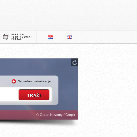
Napredno pretraživanje
© Goran Novotny / Cropix