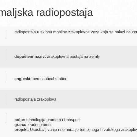
maljska radiopostaja
radiopostaja u sklopu mobilne zrakoplovne veze koja se nalazi na zemlj
dopušteni naziv:
zrakoplovna postaja na zemlji
engleski:
aeronautical station
radiopostaja zrakoplova
polje:
tehnologija prometa i transport
grana:
zračni promet
projekt:
Usustavljivanje i normiranje temeljnoga hrvatskoga zrakoplo