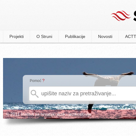
Projekti
O Struni
Publikacije
Novosti
ACTT
?
Pomoć
© 2011 Institut za hrvatski jezik i jezikoslovlje