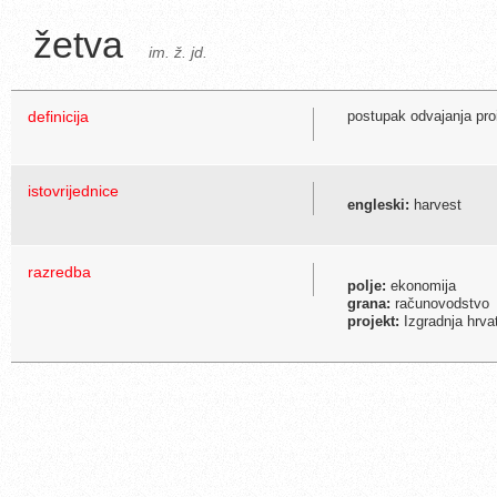
žetva
im. ž. jd.
definicija
postupak odvajanja pro
istovrijednice
engleski:
harvest
razredba
polje:
ekonomija
grana:
računovodstvo
projekt:
Izgradnja hrva