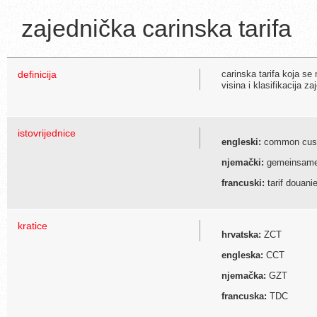
zajednička carinska tarifa
definicija
carinska tarifa koja se
visina i klasifikacija
istovrijednice
engleski:
common custo
njemački:
gemeinsamer 
francuski:
tarif douan
kratice
hrvatska:
ZCT
engleska:
CCT
njemačka:
GZT
francuska:
TDC