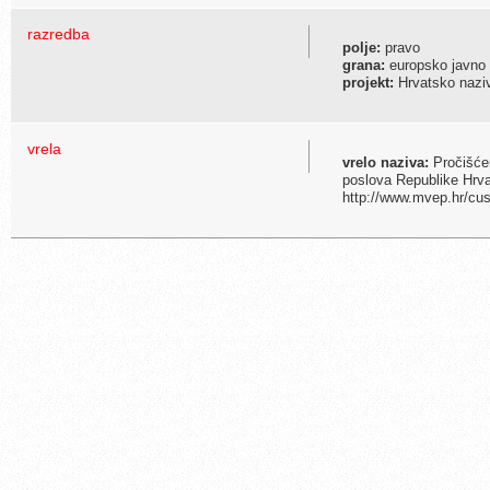
razredba
polje:
pravo
grana:
europsko javno 
projekt:
Hrvatsko naziv
vrela
vrelo naziva:
Pročišćen
poslova Republike Hrv
http://www.mvep.hr/cus