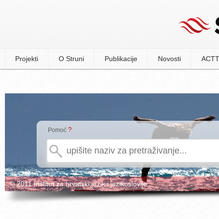
Projekti
O Struni
Publikacije
Novosti
ACTT
?
Pomoć
© 2011 Institut za hrvatski jezik i jezikoslovlje