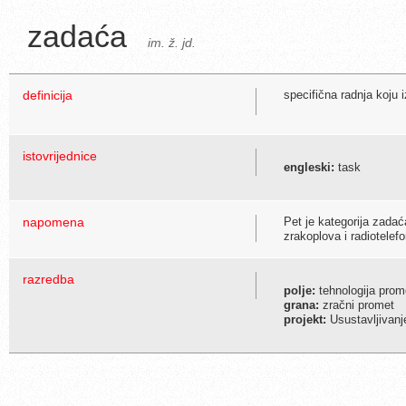
zadaća
im. ž. jd.
definicija
specifična radnja koju
istovrijednice
engleski:
task
napomena
Pet je kategorija zadać
zrakoplova i radiotelef
razredba
polje:
tehnologija prome
grana:
zračni promet
projekt:
Usustavljivanj