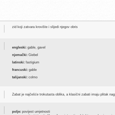
zid koji zatvara krovište i slijedi njegov obris
engleski:
gable, gavel
njemački:
Giebel
latinski:
fastigium
francuski:
gable
talijanski:
colmo
Zabat je najčešće trokutasta oblika, a klasični zabati imaju plitak nag
polje:
povijest umjetnosti