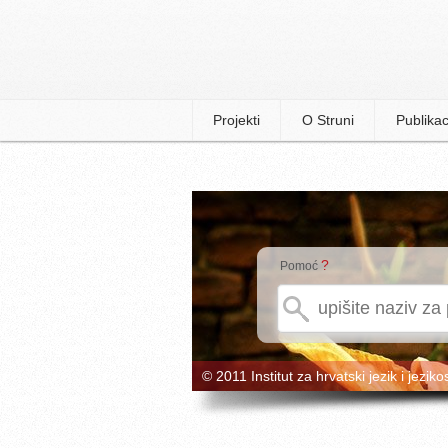
Projekti
O Struni
Publikac
?
Pomoć
© 2011 Institut za hrvatski jezik i jeziko