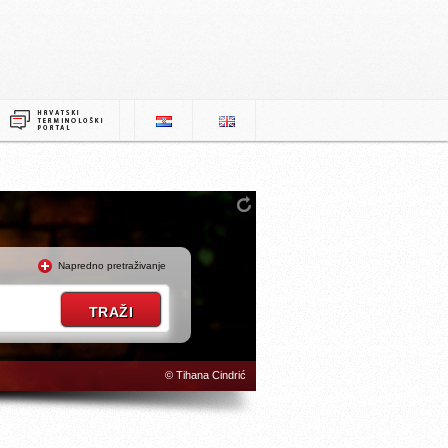
Napredno pretraživanje
© Tihana Cindrić