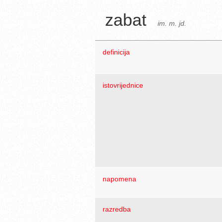
zabat
im. m. jd.
definicija
istovrijednice
napomena
razredba