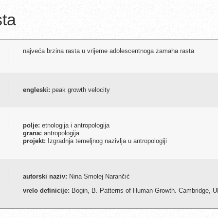
sta
najveća brzina rasta u vrijeme adolescentnoga zamaha rasta
engleski:
peak growth velocity
polje:
etnologija i antropologija
grana:
antropologija
projekt:
Izgradnja temeljnog nazivlja u antropologiji
autorski naziv:
Nina Smolej Narančić
vrelo definicije:
Bogin, B. Patterns of Human Growth. Cambridge, UK