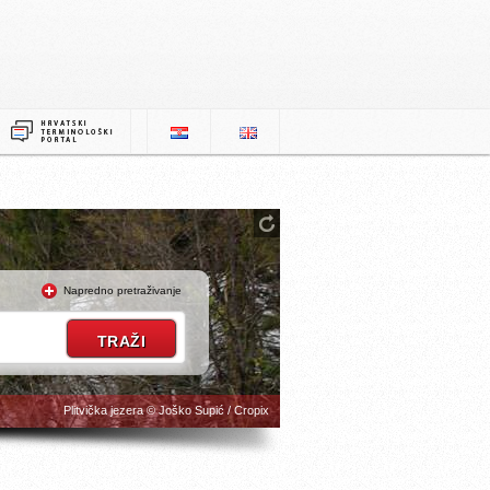
Napredno pretraživanje
Plitvička jezera © Joško Supić / Cropix