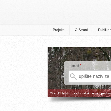
Projekti
O Struni
Publikac
?
Pomoć
© 2011 Institut za hrvatski jezik i jeziko