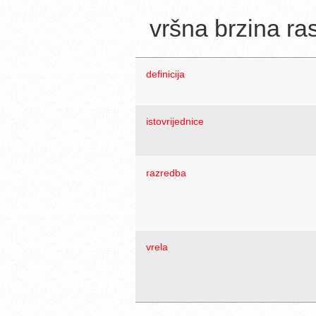
vršna brzina ra
definicija
istovrijednice
razredba
vrela