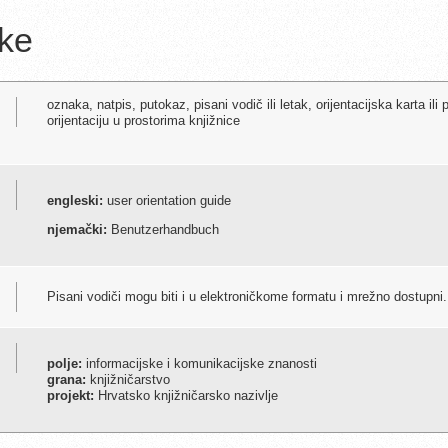
ike
oznaka, natpis, putokaz, pisani vodič ili letak, orijentacijska karta ili
orijentaciju u prostorima knjižnice
engleski:
user orientation guide
njemački:
Benutzerhandbuch
Pisani vodiči mogu biti i u elektroničkome formatu i mrežno dostupni.
polje:
informacijske i komunikacijske znanosti
grana:
knjižničarstvo
projekt:
Hrvatsko knjižničarsko nazivlje