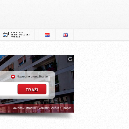
Napredno pretraživanje
Slavonski Brod © Zvonimir Barišin / Cropix