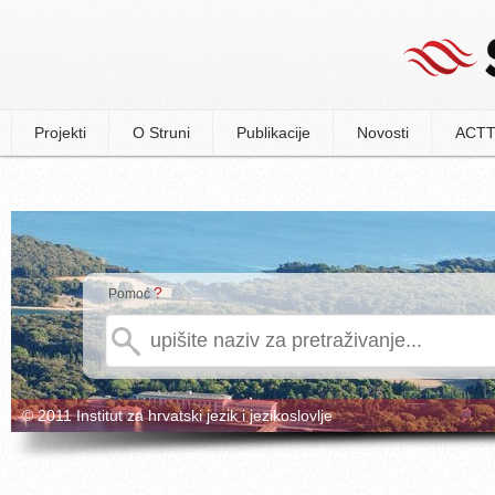
Projekti
O Struni
Publikacije
Novosti
ACTT
?
Pomoć
© 2011 Institut za hrvatski jezik i jezikoslovlje