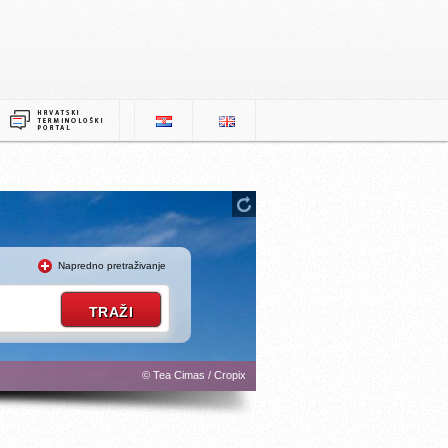
Napredno pretraživanje
© Tea Cimas / Cropix