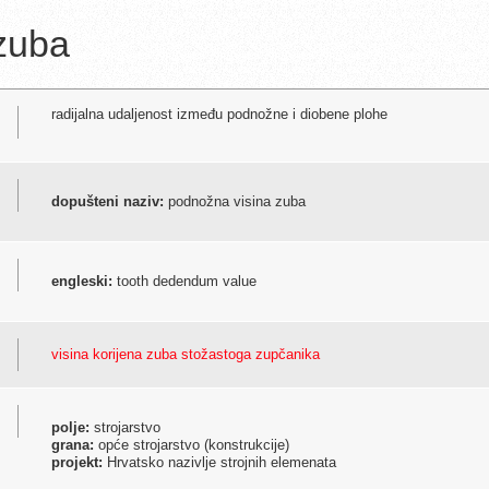
 zuba
radijalna udaljenost između podnožne i diobene plohe
dopušteni naziv:
podnožna visina zuba
engleski:
tooth dedendum value
visina korijena zuba stožastoga zupčanika
polje:
strojarstvo
grana:
opće strojarstvo (konstrukcije)
projekt:
Hrvatsko nazivlje strojnih elemenata