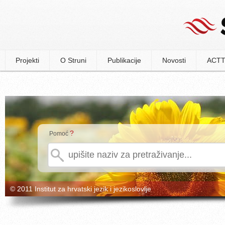
Projekti
O Struni
Publikacije
Novosti
ACTT
?
Pomoć
© 2011 Institut za hrvatski jezik i jezikoslovlje