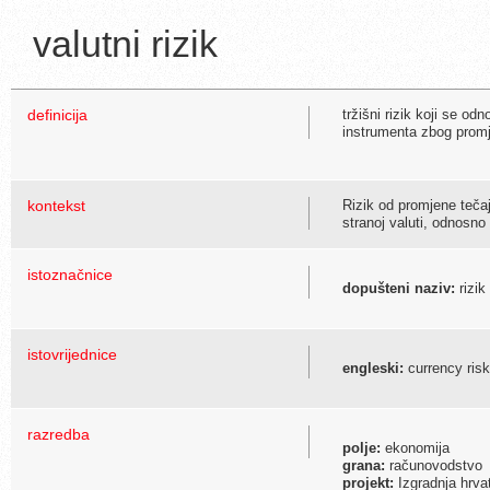
valutni rizik
definicija
tržišni rizik koji se od
instrumenta zbog promj
kontekst
Rizik od promjene tečaja
stranoj valuti, odnosno 
istoznačnice
dopušteni naziv:
rizik
istovrijednice
engleski:
currency risk
razredba
polje:
ekonomija
grana:
računovodstvo
projekt:
Izgradnja hrva