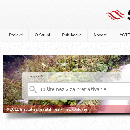
Projekti
O Struni
Publikacije
Novosti
ACTT
?
Pomoć
© 2011 Institut za hrvatski jezik i jezikoslovlje