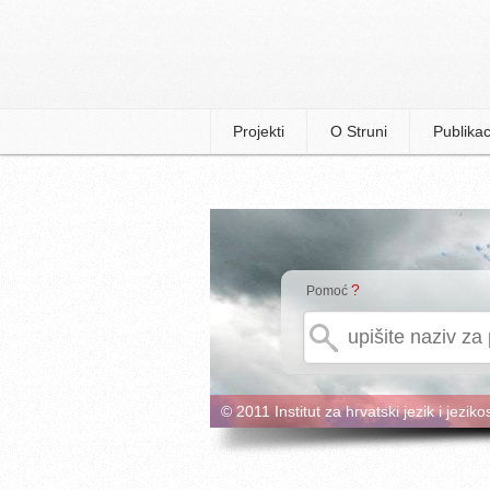
Projekti
O Struni
Publikac
?
Pomoć
© 2011 Institut za hrvatski jezik i jeziko