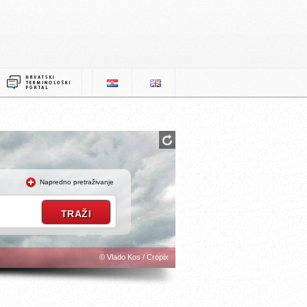
Napredno pretraživanje
© Vlado Kos / Cropix