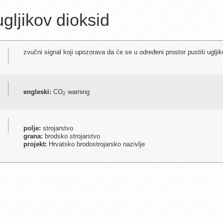
gljikov dioksid
zvučni signal koji upozorava da će se u određeni prostor pustiti uglji
engleski:
CO
warning
2
polje:
strojarstvo
grana:
brodsko strojarstvo
projekt:
Hrvatsko brodostrojarsko nazivlje