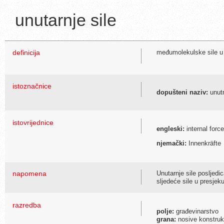
unutarnje sile
definicija
međumolekulske sile u 
istoznačnice
dopušteni naziv:
unutr
istovrijednice
engleski:
internal forc
njemački:
Innenkräfte
napomena
Unutarnje sile posljedi
sljedeće sile u presjek
razredba
polje:
građevinarstvo
grana:
nosive konstruk