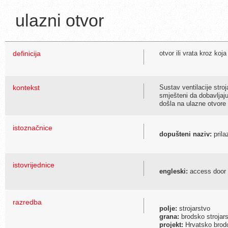
ulazni otvor
definicija
otvor ili vrata kroz koja
kontekst
Sustav ventilacije stroj
smješteni da dobavljaj
došla na ulazne otvor
istoznačnice
dopušteni naziv:
prila
istovrijednice
engleski:
access door
razredba
polje:
strojarstvo
grana:
brodsko strojar
projekt:
Hrvatsko brodo