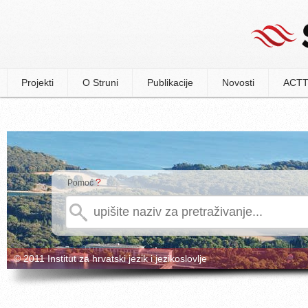
Projekti
O Struni
Publikacije
Novosti
ACTT
?
Pomoć
© 2011 Institut za hrvatski jezik i jezikoslovlje