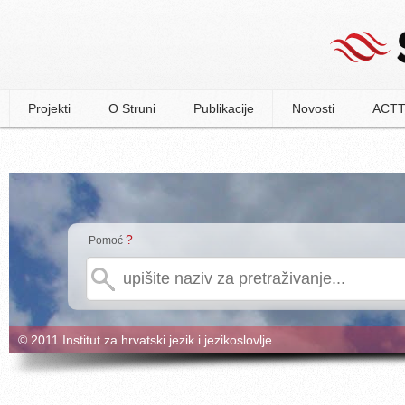
Projekti
O Struni
Publikacije
Novosti
ACTT
?
Pomoć
© 2011 Institut za hrvatski jezik i jezikoslovlje