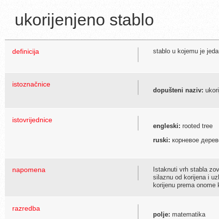
ukorijenjeno stablo
definicija
stablo u kojemu je jeda
istoznačnice
dopušteni naziv:
ukori
istovrijednice
engleski:
rooted tree
ruski:
корневое дерев
napomena
Istaknuti vrh stabla zov
silaznu od korijena i uz
korijenu prema onome ko
razredba
polje:
matematika