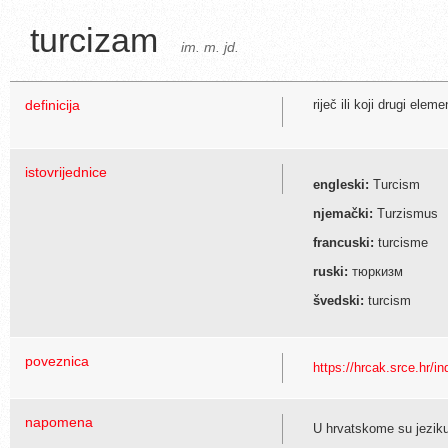
turcizam
im. m. jd.
definicija
riječ ili koji drugi ele
istovrijednice
engleski:
Turcism
njemački:
Turzismus
francuski:
turcisme
ruski:
тюркизм
švedski:
turcism
poveznica
https://hrcak.srce.hr
napomena
U hrvatskome su jeziku