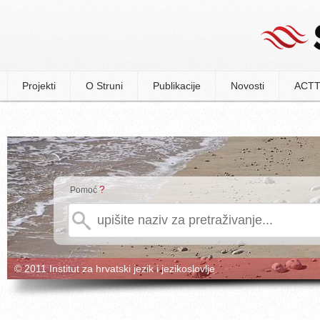
Projekti
O Struni
Publikacije
Novosti
ACTT
?
Pomoć
© 2011 Institut za hrvatski jezik i jezikoslovlje