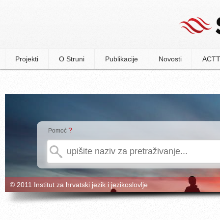
Projekti
O Struni
Publikacije
Novosti
ACTT
?
Pomoć
© 2011 Institut za hrvatski jezik i jezikoslovlje