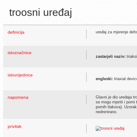
troosni uređaj
definicija
uređaj za mjerenje defo
istoznačnice
zastarjeli naziv:
triaksi
istovrijednice
engleski:
triaxial devic
napomena
Glavni je dio uređaja t
se mogu mjeriti i porni
pornih tlakova). Uzora
nedrenirano.
privitak