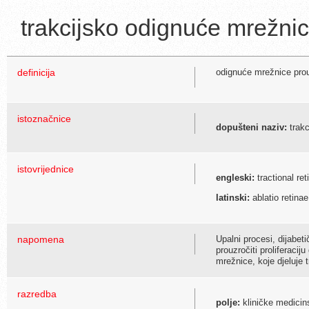
trakcijsko odignuće mrežni
definicija
odignuće mrežnice prouz
istoznačnice
dopušteni naziv:
trakc
istovrijednice
engleski:
tractional re
latinski:
ablatio retinae
napomena
Upalni procesi, dijabet
prouzročiti proliferacij
mrežnice, koje djeluje 
razredba
polje:
kliničke medicin