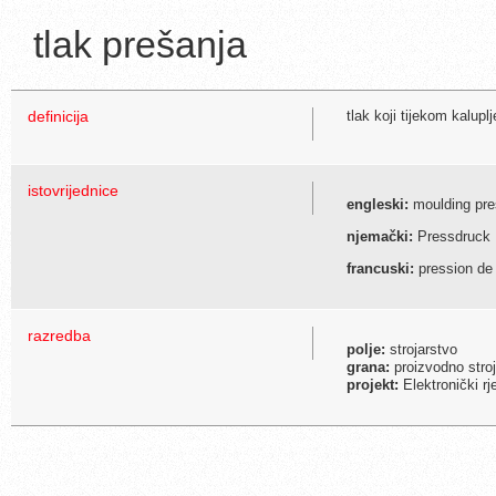
tlak prešanja
definicija
tlak koji tijekom kaluplj
istovrijednice
engleski:
moulding pre
njemački:
Pressdruck
francuski:
pression de
razredba
polje:
strojarstvo
grana:
proizvodno stroj
projekt:
Elektronički r