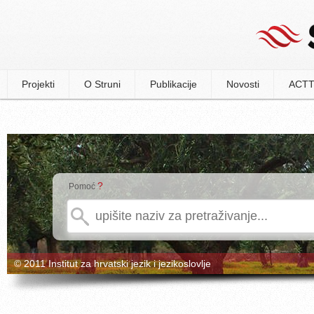
Projekti
O Struni
Publikacije
Novosti
ACTT
?
Pomoć
© 2011 Institut za hrvatski jezik i jezikoslovlje