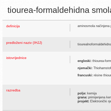
tiourea-formaldehidna smol
definicija
aminosmola načinjena p
predloženi naziv (IHJJ)
tiourealnoformaldehidn
istovrijednice
engleski:
thiourea-form
njemački:
Thioharnsto
francuski:
résine thiou
razredba
polje:
kemija
grana:
primijenjena ke
projekt:
Elektronički r