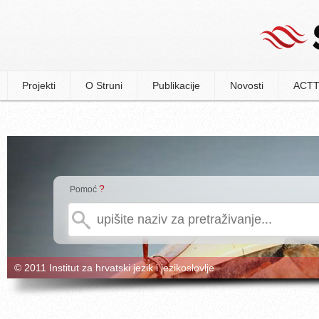
Projekti
O Struni
Publikacije
Novosti
ACTT
?
Pomoć
© 2011 Institut za hrvatski jezik i jezikoslovlje