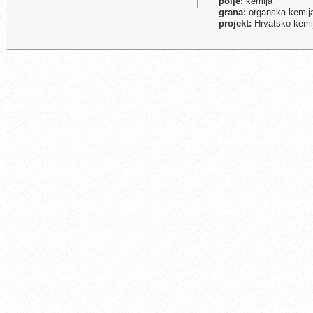
polje:
kemija
grana:
organska kemij
projekt:
Hrvatsko kemijs