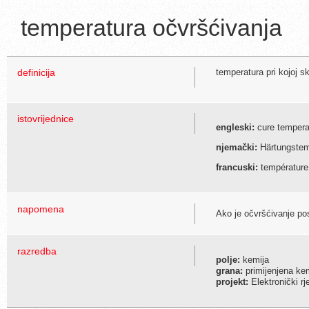
temperatura očvršćivanja
definicija
temperatura pri kojoj sk
istovrijednice
engleski:
cure temperat
njemački:
Härtungstem
francuski:
température
napomena
Ako je očvršćivanje pos
razredba
polje:
kemija
grana:
primijenjena ke
projekt:
Elektronički r