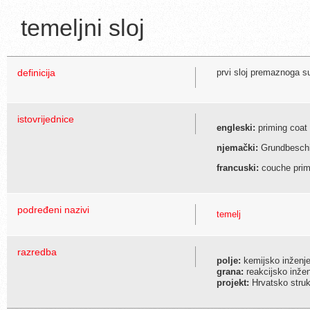
temeljni sloj
definicija
prvi sloj premaznoga s
istovrijednice
engleski:
priming coat
njemački:
Grundbesch
francuski:
couche prim
podređeni nazivi
temelj
razredba
polje:
kemijsko inženje
grana:
reakcijsko inžen
projekt:
Hrvatsko struko