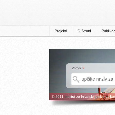
Projekti
O Struni
Publikac
?
Pomoć
© 2011 Institut za hrvatski jezik i jeziko