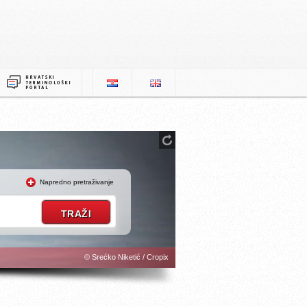
Napredno pretraživanje
© Srećko Niketić / Cropix