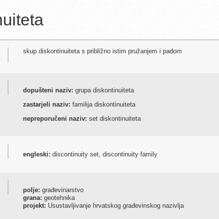
nuiteta
skup diskontinuiteta s približno istim pružanjem i padom
dopušteni naziv:
grupa diskontinuiteta
zastarjeli naziv:
familija diskontinuiteta
nepreporučeni naziv:
set diskontinuiteta
engleski:
discontinuity set, discontinuity family
polje:
građevinarstvo
grana:
geotehnika
projekt:
Usustavljivanje hrvatskog građevinskog nazivlja