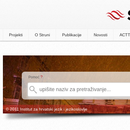
Projekti
O Struni
Publikacije
Novosti
ACTT
?
Pomoć
© 2011 Institut za hrvatski jezik i jezikoslovlje