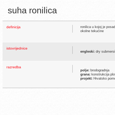
suha ronilica
definicija
ronilica u kojoj je pos
okolne tekućine
istovrijednice
engleski:
dry submersi
razredba
polje:
brodogradnja
grana:
konstrukcija plo
projekt:
Hrvatsko pomor