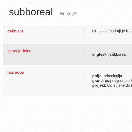
subboreal
im. m. jd.
definicija
dio holocena koji je tr
istovrijednice
engleski:
subboreal
razredba
polje:
arheologija
grana:
prapovijesna arh
projekt:
Od stijene do 