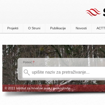
Projekti
O Struni
Publikacije
Novosti
ACTT
?
Pomoć
© 2011 Institut za hrvatski jezik i jezikoslovlje