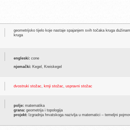
geometrijsko tijelo koje nastaje spajanjem svih točaka kruga dužinam
kruga
engleski:
cone
njemački:
Kegel, Kreiskegel
dvostruki stožac
,
krnji stožac
,
uspravni stožac
polje:
matematika
grana:
geometrija i topologija
projekt:
Izgradnja hrvatskoga nazivlja u matematici – temeljni pojmo