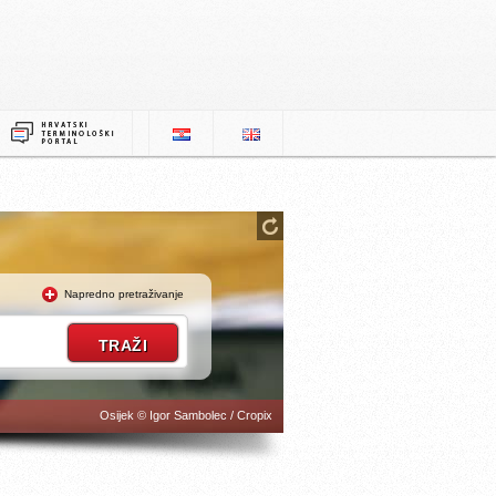
Napredno pretraživanje
Osijek © Igor Sambolec / Cropix