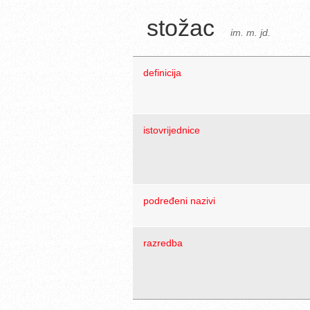
stožac
im. m. jd.
definicija
istovrijednice
podređeni nazivi
razredba