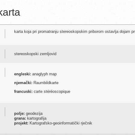
karta
karta koja pri promatranju stereoskopskim priborom ostavlja dojam pr
stereoskopski zemljovid
engleski:
anaglyph map
njemački:
Raumbildkarte
francuski:
carte stéréoscopique
polje:
geodezija
grana:
kartografija
projekt:
Kartografsko-geoinformatički rječnik