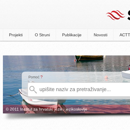
Projekti
O Struni
Publikacije
Novosti
ACTT
?
Pomoć
© 2011 Institut za hrvatski jezik i jezikoslovlje