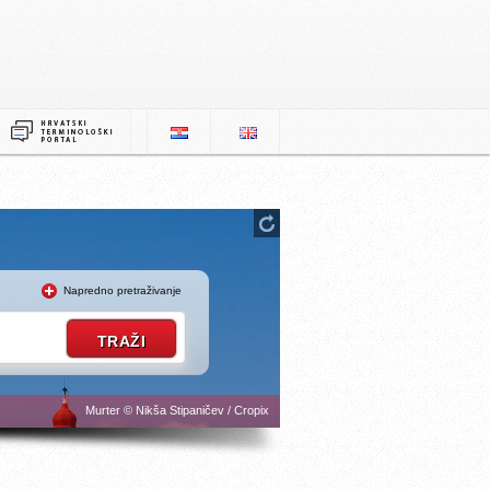
Napredno pretraživanje
Murter © Nikša Stipaničev / Cropix