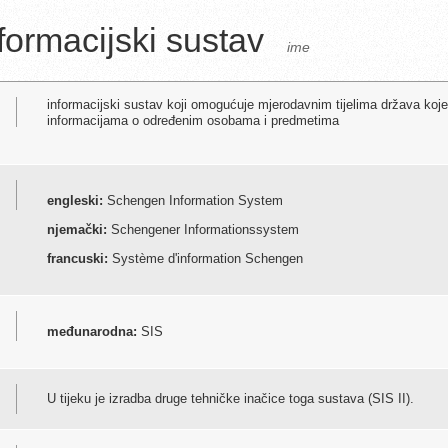
ormacijski sustav
ime
informacijski sustav koji omogućuje mjerodavnim tijelima država ko
informacijama o određenim osobama i predmetima
engleski:
Schengen Information System
njemački:
Schengener Informationssystem
francuski:
Système d'information Schengen
međunarodna:
SIS
U tijeku je izradba druge tehničke inačice toga sustava (SIS II).