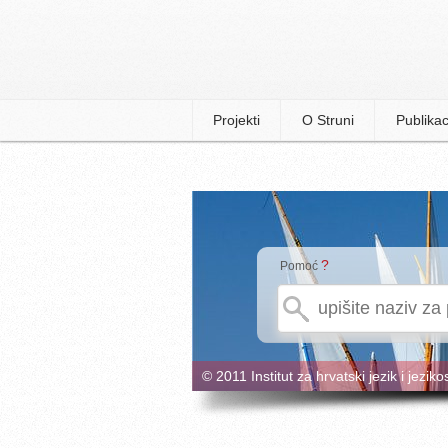
Projekti
O Struni
Publikac
?
Pomoć
© 2011 Institut za hrvatski jezik i jeziko