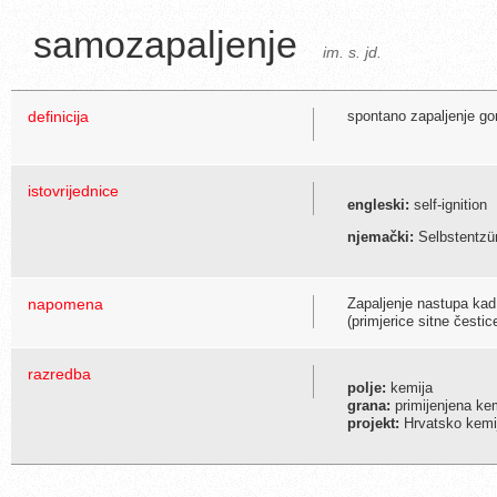
samozapaljenje
im. s. jd.
definicija
spontano zapaljenje gor
istovrijednice
engleski:
self-ignition
njemački:
Selbstentzü
napomena
Zapaljenje nastupa kad
(primjerice sitne česti
razredba
polje:
kemija
grana:
primijenjena ke
projekt:
Hrvatsko kemijs