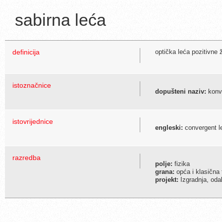
sabirna leća
definicija
optička leća pozitivne ž
istoznačnice
dopušteni naziv:
konv
istovrijednice
engleski:
convergent l
razredba
polje:
fizika
grana:
opća i klasična 
projekt:
Izgradnja, odab