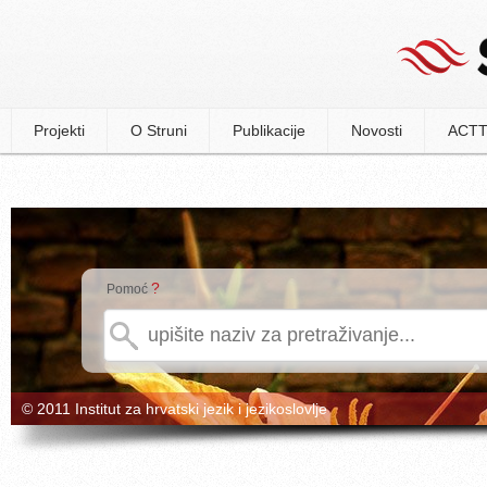
Projekti
O Struni
Publikacije
Novosti
ACTT
?
Pomoć
© 2011 Institut za hrvatski jezik i jezikoslovlje