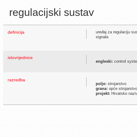
regulacijski sustav
definicija
uređaj za regulaciju su
signala
istovrijednice
engleski:
control syst
razredba
polje:
strojarstvo
grana:
opće strojarstvo
projekt:
Hrvatsko naziv