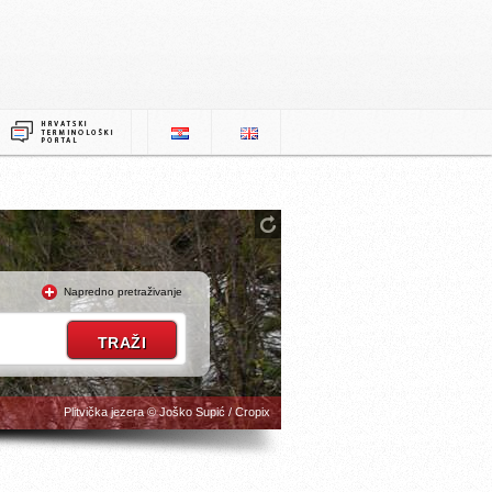
Napredno pretraživanje
Plitvička jezera © Joško Supić / Cropix