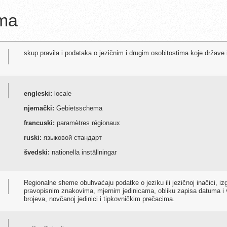
ema
skup pravila i podataka o jezičnim i drugim osobitostima koje države il
engleski:
locale
njemački:
Gebietsschema
francuski:
paramètres régionaux
ruski:
языковой стандарт
švedski:
nationella inställningar
Regionalne sheme obuhvaćaju podatke o jeziku ili jezičnoj inačici, i
pravopisnim znakovima, mjernim jedinicama, obliku zapisa datuma i
brojeva, novčanoj jedinici i tipkovničkim prečacima.