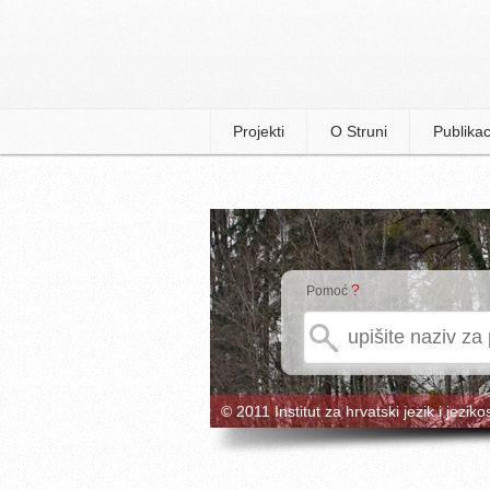
Projekti
O Struni
Publikac
?
Pomoć
© 2011 Institut za hrvatski jezik i jeziko