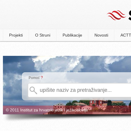
Projekti
O Struni
Publikacije
Novosti
ACTT
?
Pomoć
© 2011 Institut za hrvatski jezik i jezikoslovlje