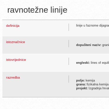
ravnotežne linije
definicija
linije u faznome dijagr
istoznačnice
dopušteni naziv:
grani
istovrijednice
engleski:
lines of equil
razredba
polje:
kemija
grana:
fizikalna kemija
projekt:
Izgradnja hrva