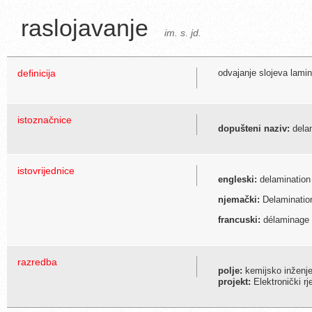
raslojavanje
im. s. jd.
definicija
odvajanje slojeva lami
istoznačnice
dopušteni naziv:
delam
istovrijednice
engleski:
delamination
njemački:
Delaminatio
francuski:
délaminage
razredba
polje:
kemijsko inženje
projekt:
Elektronički r