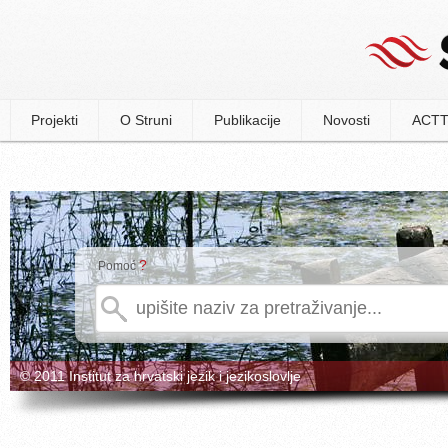
Projekti
O Struni
Publikacije
Novosti
ACTT
?
Pomoć
© 2011 Institut za hrvatski jezik i jezikoslovlje