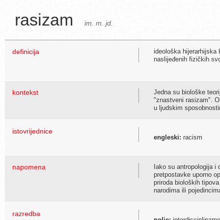
rasizam
im. m. jd.
definicija
ideološka hijerarhijska
naslijeđenih fizičkih s
kontekst
Jedna su biološke teori
"znastveni rasizam". O
u ljudskim sposobnosti
istovrijednice
engleski:
racism
napomena
Iako su antropologija i
pretpostavke uporno o
priroda bioloških tipo
narodima ili pojedincim
razredba
polje:
interdisciplinarn