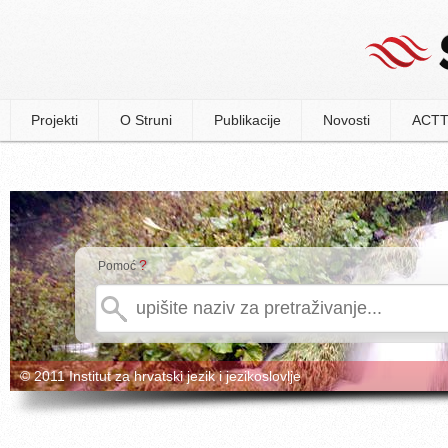
Projekti
O Struni
Publikacije
Novosti
ACTT
?
Pomoć
© 2011 Institut za hrvatski jezik i jezikoslovlje