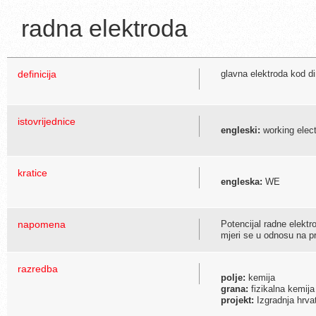
radna elektroda
definicija
glavna elektroda kod d
istovrijednice
engleski:
working elec
kratice
engleska:
WE
napomena
Potencijal radne elektr
mjeri se u odnosu na pr
razredba
polje:
kemija
grana:
fizikalna kemija
projekt:
Izgradnja hrva