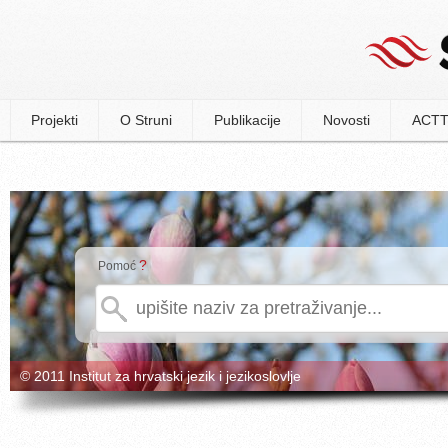
Projekti
O Struni
Publikacije
Novosti
ACTT
?
Pomoć
© 2011 Institut za hrvatski jezik i jezikoslovlje