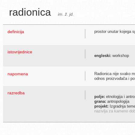
radionica
im. ž. jd.
definicija
prostor unutar kojega 
istovrijednice
engleski:
workshop
napomena
Radionica nije svako m
odnos proizvođača i po
razredba
polje:
etnologija i antro
grana:
antropologija
projekt:
Izgradnja temel
nazivlja za kameno do