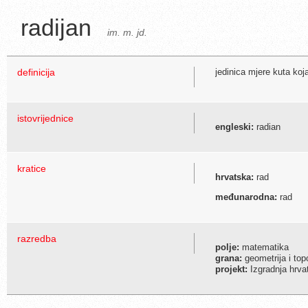
radijan
im. m. jd.
definicija
jedinica mjere kuta koja
istovrijednice
engleski:
radian
kratice
hrvatska:
rad
međunarodna:
rad
razredba
polje:
matematika
grana:
geometrija i top
projekt:
Izgradnja hrva