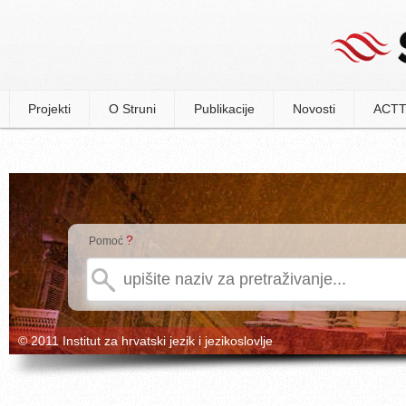
Projekti
O Struni
Publikacije
Novosti
ACTT
?
Pomoć
© 2011 Institut za hrvatski jezik i jezikoslovlje