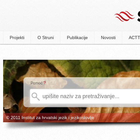
Projekti
O Struni
Publikacije
Novosti
ACTT
?
Pomoć
© 2011 Institut za hrvatski jezik i jezikoslovlje