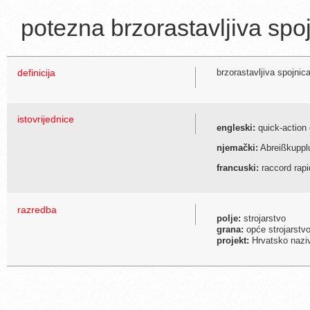
potezna brzorastavljiva spo
definicija
brzorastavljiva spojnic
istovrijednice
engleski:
quick-action 
njemački:
Abreißkuppl
francuski:
raccord rap
razredba
polje:
strojarstvo
grana:
opće strojarstvo
projekt:
Hrvatsko naziv