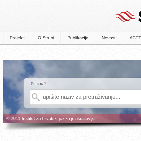
Projekti
O Struni
Publikacije
Novosti
ACTT
?
Pomoć
© 2011 Institut za hrvatski jezik i jezikoslovlje