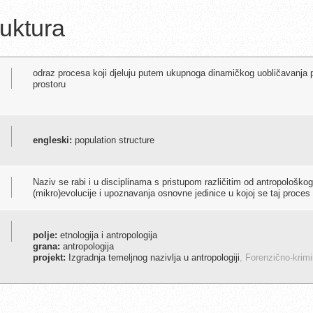
ruktura
odraz procesa koji djeluju putem ukupnoga dinamičkog uobličavanja 
prostoru
engleski:
population structure
Naziv se rabi i u disciplinama s pristupom različitim od antropološkoga
(mikro)evolucije i upoznavanja osnovne jedinice u kojoj se taj proces 
polje:
etnologija i antropologija
grana:
antropologija
projekt:
Izgradnja temeljnog nazivlja u antropologiji
, Forenzično-krimi