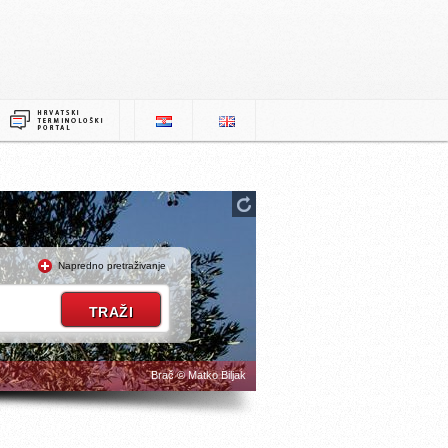
Napredno pretraživanje
Brač © Matko Biljak