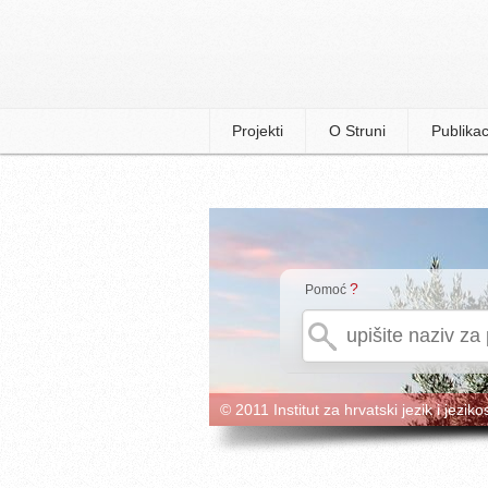
Projekti
O Struni
Publikac
?
Pomoć
© 2011 Institut za hrvatski jezik i jeziko