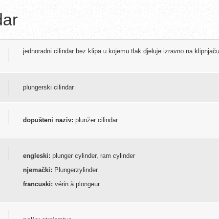
dar
jednoradni cilindar bez klipa u kojemu tlak djeluje izravno na klipnjač
plungerski cilindar
dopušteni naziv:
plunžer cilindar
engleski:
plunger cylinder, ram cylinder
njemački:
Plungerzylinder
francuski:
vérin à plongeur