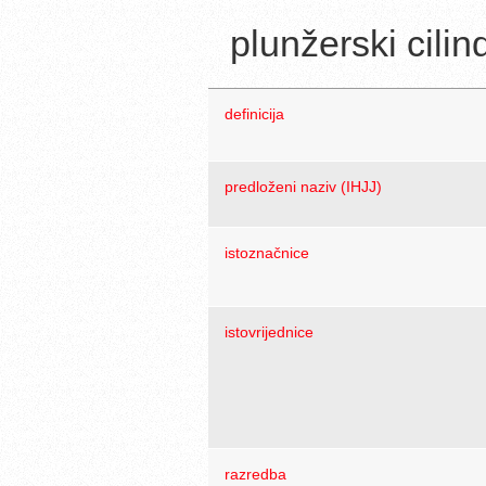
plunžerski cilin
definicija
predloženi naziv (IHJJ)
istoznačnice
istovrijednice
razredba