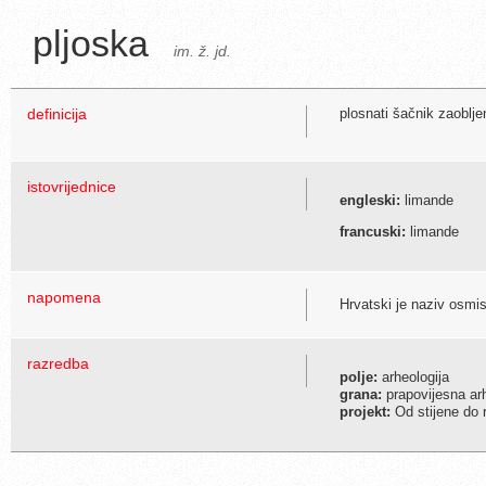
pljoska
im. ž. jd.
definicija
plosnati šačnik zaoblje
istovrijednice
engleski:
limande
francuski:
limande
napomena
Hrvatski je naziv osmi
razredba
polje:
arheologija
grana:
prapovijesna arh
projekt:
Od stijene do 