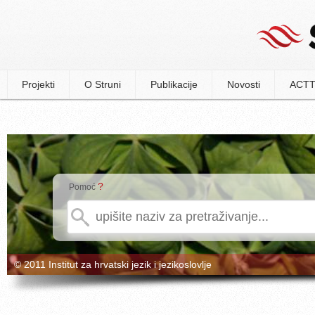
Projekti
O Struni
Publikacije
Novosti
ACTT
?
Pomoć
© 2011 Institut za hrvatski jezik i jezikoslovlje