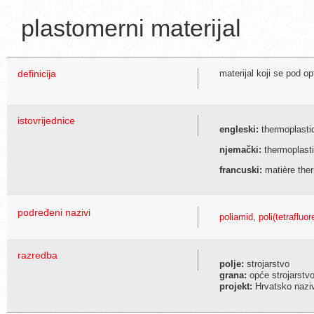
plastomerni materijal
definicija
materijal koji se pod o
istovrijednice
engleski:
thermoplastic
njemački:
thermoplasti
francuski:
matière the
podređeni nazivi
poliamid
,
poli(tetrafluor
razredba
polje:
strojarstvo
grana:
opće strojarstvo
projekt:
Hrvatsko naziv