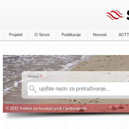
Projekti
O Struni
Publikacije
Novosti
ACTT
?
Pomoć
© 2011 Institut za hrvatski jezik i jezikoslovlje