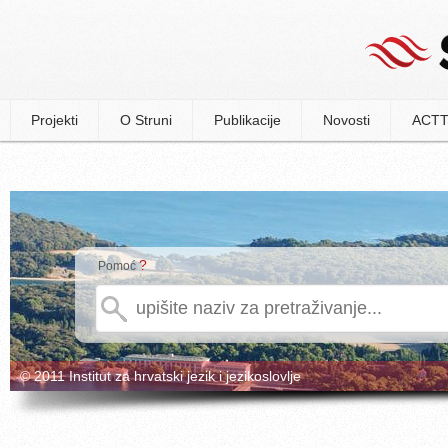
Projekti
O Struni
Publikacije
Novosti
ACTT
?
Pomoć
© 2011 Institut za hrvatski jezik i jezikoslovlje